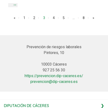
>>
Navegación de entradas
«
1
2
3
4
5
…
8
»
Prevención de riesgos laborales
Pintores, 10
10003 Cáceres
927 25 56 30
https://prevencion.dip-caceres.es/
prevencion@dip-caceres.es
DIPUTACIÓN DE CÁCERES